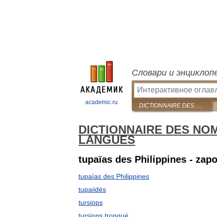
Словари и энциклоп
academic.ru
DICTIONNAIRE DES NOMS DES ANIMAUX EN CINQ LANGUES
DICTIONNAIRE DES NO
LANGUES
tupaïas des Philippines - zap
tupaïas des Philippines
tupaiidés
tursiops
tursiops tronqué