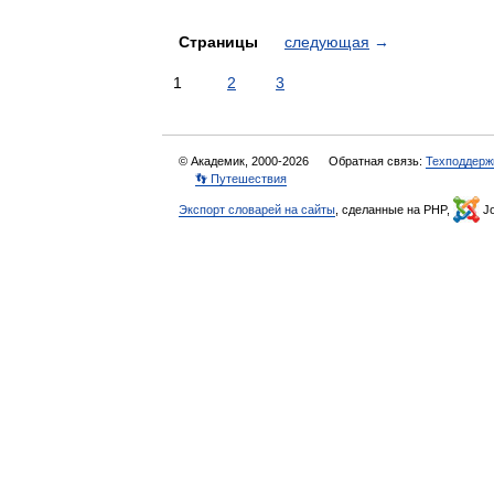
Страницы
следующая
→
1
2
3
© Академик, 2000-2026
Обратная связь:
Техподдерж
👣 Путешествия
Экспорт словарей на сайты
, сделанные на PHP,
Jo