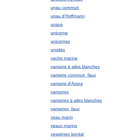
unau commun
unau d'Hoffmann
unaus
unicorne
unicornes
ursidés
vache marine
vampire à ailes blanches
vampire commun, faux
vampire d'Azara
vampires
vampires à ailes blanches
vampires, faux
veau marin
veaux marins
vespérien boréal