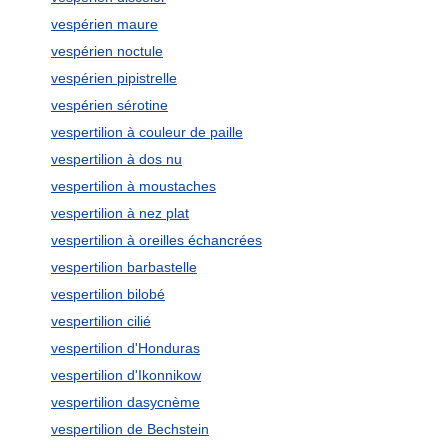
vespérien maure
vespérien noctule
vespérien pipistrelle
vespérien sérotine
vespertilion à couleur de paille
vespertilion à dos nu
vespertilion à moustaches
vespertilion à nez plat
vespertilion à oreilles échancrées
vespertilion barbastelle
vespertilion bilobé
vespertilion cilié
vespertilion d'Honduras
vespertilion d'Ikonnikow
vespertilion dasycnème
vespertilion de Bechstein