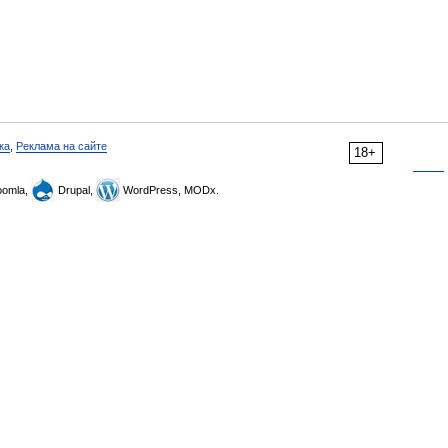
ка
,
Реклама на сайте
18+
omla,
Drupal,
WordPress, MODx.