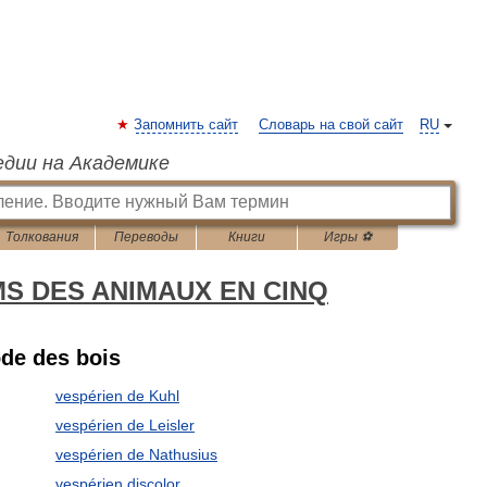
Запомнить сайт
Словарь на свой сайт
RU
едии на Академике
Толкования
Переводы
Книги
Игры ⚽
MS DES ANIMAUX EN CINQ
ode des bois
vespérien de Kuhl
vespérien de Leisler
vespérien de Nathusius
vespérien discolor